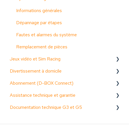
Informations générales
Dépannage par étapes
Fautes et alarmes du système
Remplacement de pièces
Jeux vidéo et Sim Racing
Divertissement à domicile
Activation de l'appareil
Abonnement (D-BOX Connect)
Activer les codes de mouvement
Documentation (guides, fiches techniques, etc.)
Assistance technique et garantie
Fonctionnalités
Activation de l'appareil
Pour commencer
Documentation technique G3 et G5
Guides d'utilisation des systèmes haptiques
Fonctionnalités
Informations générales
Problèmes communs et solutions
Problèmes communs et solutions
Demander l'accès à la documentation technique G3
et G5