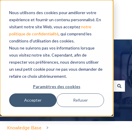
Français
Afficher le sous-menu pour les traductions
Nous utilisons des cookies pour améliorer votre
expérience et fournir un contenu personnalisé. En
visitant notre site Web, vous acceptez
notre
politique de confidentialité
, qui comprend les
conditions d'utilisation des cookies.
Nous ne suivrons pas vos informations lorsque
vous visitez notre site. Cependant, afin de
respecter vos préférences, nous devrons utiliser
un seul petit cookie pour ne pas vous demander de
Hello. How can we help you?
refaire ce choix ultérieurement.
Paramètres des cookies
Il n'y a aucune suggestion car le champ de recherche 
Accepter
Refuser
Knowledge Base