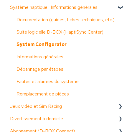
Système haptique : Informations générales
Documentation (guides, fiches techniques, etc.)
Suite logicielle D-BOX (HaptiSync Center)
System Configurator
Informations générales
Dépannage par étapes
Fautes et alarmes du système
Remplacement de pièces
Jeux vidéo et Sim Racing
Divertissement à domicile
Activation de l'appareil
Abonnement (D-BOX Connect)
Activer les codes de mouvement
Documentation (guides, fiches techniques, etc.)