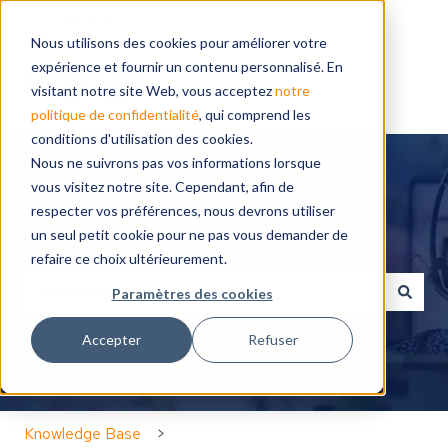
Français
Afficher le sous-menu pour les traductions
Nous utilisons des cookies pour améliorer votre
expérience et fournir un contenu personnalisé. En
visitant notre site Web, vous acceptez
notre
politique de confidentialité
, qui comprend les
conditions d'utilisation des cookies.
Nous ne suivrons pas vos informations lorsque
vous visitez notre site. Cependant, afin de
respecter vos préférences, nous devrons utiliser
un seul petit cookie pour ne pas vous demander de
Hello. How can we help you?
refaire ce choix ultérieurement.
Paramètres des cookies
Il n'y a aucune suggestion car le champ de recherche 
Accepter
Refuser
Knowledge Base